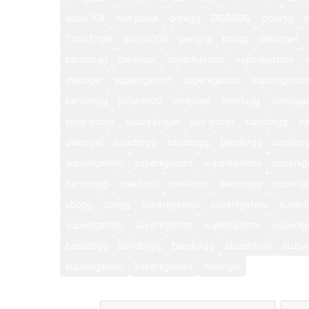
depo 10k
slot pulsa
doragg
DORAGG
doragg
s
Toto Togel
pinjam100
gengpg
bosgg
dwitogel
bandotgg
dwitogel
superligatoto
superligatoto
dwitogel
superligatoto
superligatoto
superligatot
bandotgg
pinjam100
dwitogel
hondagg
dwitogel
situs gacor
suzuyatogel
slot gacor
bandotgg
b
dwitogel
bandotgg
bandotgg
bandotgg
bandot
superligatoto
superligatoto
superligatoto
superlig
bandotgg
maeltoto
maeltoto
bandotgg
superlig
sbogg
sbogg
superligatoto
superligatoto
superl
superligatoto
superligatoto
superligatoto
superlig
bandotgg
bandotgg
bandotgg
idcashtoto
suzuy
superligatoto
superligatoto
dwitogel