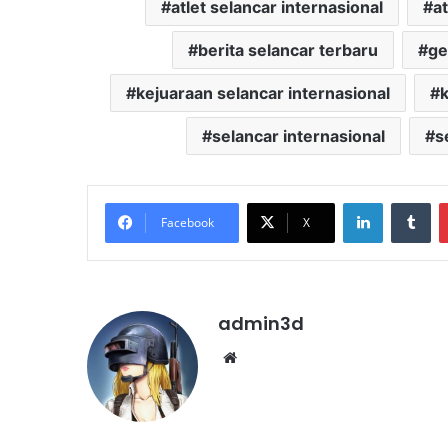
atlet selancar internasional
a
berita selancar terbaru
ge
kejuaraan selancar internasional
k
selancar internasional
s
LinkedIn
Tu
Facebook
X
admin3d
Website