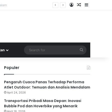
Log In
Random Article
Sidebar
Search
tan
for
Populer
Pengaruh Cuaca Panas Terhadap Performa
Atlet Outdoor: Temuan dan Analisis Mendalam
April 24, 2026
Transportasi Pribadi Masa Depan: Inovasi
Bubble Pod dan Hoverbike yang Menarik
April 16, 2026