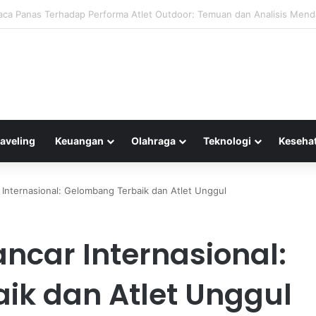
 Pribadi Masa Depan: Inovasi Bubble Pod dan Hoverbike yang Menarik
raveling
Keuangan
Olahraga
Teknologi
Keseha
r Internasional: Gelombang Terbaik dan Atlet Unggul
lancar Internasional:
ik dan Atlet Unggul