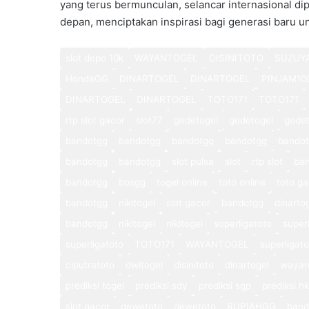
yang terus bermunculan, selancar internasional di
depan, menciptakan inspirasi bagi generasi baru u
slot depo 10k
WAYANTOGEL
DISINITOTO
SUZUY
HondaGG
DINARTOGEL
DINARTOGEL
PINJAM10
DINARTOGEL
DINARTOGEL
TOTO171
TOTO171
rtp slot gacor
slot77
gedetogel
gedetogel
gedet
bandotgg
bandotgg
bandotgg
bandotgg
bando
bandotgg
bandotgg
slot pulsa
slot
rtp slot
ba
bandotgg
bosgg
togel online
toto online
toto ga
bandotgg
nikitogel
slot gacor
bandotgg
dinarto
bandotgg
nikitogel
nikitogel
superligatoto
super
superligatoto
TOTO171
WAYANTOGEL
superligat
ciputratoto
dwitogel
disinitoto
dinartogel
wayan
prediksi togel
prediksi sdy
prediksi sgp
prediksi hk
slot gacor
dewetoto
dewetoto
RUPIAHGG
band