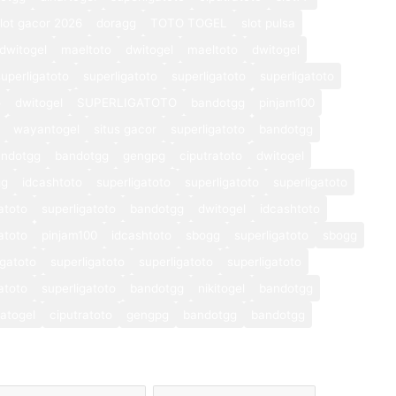
lot gacor 2026
doragg
TOTO TOGEL
slot pulsa
dwitogel
maeltoto
dwitogel
maeltoto
dwitogel
superligatoto
superligatoto
superligatoto
superligatoto
o
dwitogel
SUPERLIGATOTO
bandotgg
pinjam100
wayantogel
situs gacor
superligatoto
bandotgg
andotgg
bandotgg
gengpg
ciputratoto
dwitogel
gg
idcashtoto
superligatoto
superligatoto
superligatoto
atoto
superligatoto
bandotgg
dwitogel
idcashtoto
atoto
pinjam100
idcashtoto
sbogg
superligatoto
sbogg
igatoto
superligatoto
superligatoto
superligatoto
atoto
superligatoto
bandotgg
nikitogel
bandotgg
atogel
ciputratoto
gengpg
bandotgg
bandotgg