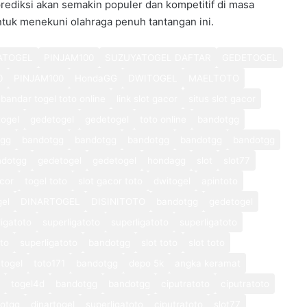
prediksi akan semakin populer dan kompetitif di masa
ntuk menekuni olahraga penuh tantangan ini.
ATOGEL
PINJAM100
SUZUYATOGEL DAFTAR
GEDETOGEL
0
PINJAM100
HondaGG
DWITOGEL
MAELTOTO
bandar togel toto online
link slot gacor
situs slot gacor
ogel
gedetogel
gedetogel
toto online
bandotgg
tgg
bandotgg
bandotgg
bandotgg
bandotgg
bandotgg
ndotgg
gedetogel
gedetogel
hondagg
slot
slot77
cor
togel toto
slot gacor toto
dwitogel
apintoto
gel
DINARTOGEL
DISINITOTO
bandotgg
gedetogel
ligatoto
superligatoto
superligatoto
superligatoto
oto
superligatoto
bandotgg
slot toto
slot toto
togel
toto171
bandotgg
depo 5k
angka keramat
togel4d
bandotgg
bandotgg
ciputratoto
ciputratoto
otgg
dinartogel
superligatoto
ciputratoto
slot77