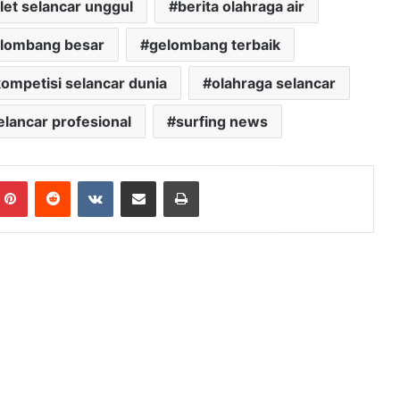
tlet selancar unggul
berita olahraga air
lombang besar
gelombang terbaik
ompetisi selancar dunia
olahraga selancar
elancar profesional
surfing news
mblr
Pinterest
Reddit
VKontakte
Share via Email
Print