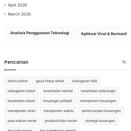
April 2026
March 2026
Analisis Penggunaan Teknologi
Aplikasi Viral & Bermanfa
Pencarian
bisnis online
gaya hidup sehat
kebugaran fisik
kebugaran tubuh
kesehatan mental
kesehatan psikologis
kesehatan tubuh
keuangan pribadi
manajemen keuangan
manajemen stres
manajemen waktu
perencanaan keuangan
pola makan sehat
produktivitas harian
strategi keuangan
tips kebugaran
tips kesehatan mental