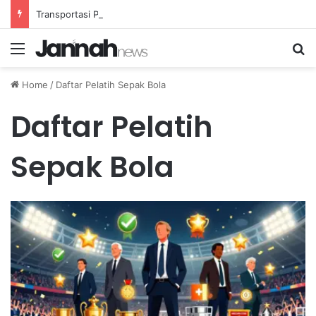
Transportasi Pribadi Masa Depan: Inovasi Bubble Pod dan Hoverbike yang Menarik
Menu
Se
Home
/
Daftar Pelatih Sepak Bola
Daftar Pelatih
Sepak Bola