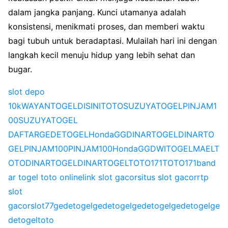
dalam jangka panjang. Kunci utamanya adalah
konsistensi, menikmati proses, dan memberi waktu
bagi tubuh untuk beradaptasi. Mulailah hari ini dengan
langkah kecil menuju hidup yang lebih sehat dan
bugar.
slot depo
10k
WAYANTOGEL
DISINITOTO
SUZUYATOGEL
PINJAM1
00
SUZUYATOGEL
DAFTAR
GEDETOGEL
HondaGG
DINARTOGEL
DINARTO
GEL
PINJAM100
PINJAM100
HondaGG
DWITOGEL
MAELT
OTO
DINARTOGEL
DINARTOGEL
TOTO171
TOTO171
band
ar togel toto online
link slot gacor
situs slot gacor
rtp
slot
gacor
slot77
gedetogel
gedetogel
gedetogel
gedetogel
ge
detogel
toto