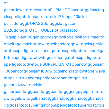
ot
gacor
dewetoto
dewetoto
RUPIAHGG
bandotgg
dinartog
el
superligatoto
ciputratoto
slot77
depo 10k
slot
pulsa
doragg
DORAGG
doragg
slot gacor
2026
doragg
TOTO TOGEL
slot pulsa
Toto
Togel
pinjam100
gengpg
bosgg
dwitogel
dwitogel
maeltot
o
dwitogel
maeltoto
dwitogel
bandotgg
dwitogel
superlig
atoto
superligatoto
superligatoto
superligatoto
superliga
toto
superligatoto
dwitogel
superligatoto
superligatoto
s
uperligatoto
dwitogel
SUPERLIGATOTO
bandotgg
pinjam
100
bandotgg
pinjam100
dwitogel
hondagg
dwitogel
waya
ntogel
situs gacor
superligatoto
bandotgg
situs
gacor
suzuyatogel
slot
gacor
bandotgg
bandotgg
bandotgg
gengpg
ciputratoto
dwitogel
dwitogel
bandotgg
bandotgg
bandotgg
bandot
gg
idcashtoto
superligatoto
superligatoto
superligatoto
s