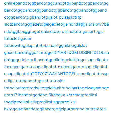
online
bandotgg
bandotgg
bandotgg
bandotgg
bandotgg
bandotgg
bandotgg
bandotgg
bandotgg
bandotgg
band
otgg
bandotgg
bandotgg
slot pulsa
slot
rtp
slot
bandotgg
gedetogel
gedetogel
hondagg
slot
slot77
ba
ndotgg
bosgg
togel online
toto online
toto gacor
togel
toto
slot gacor
toto
dwitogel
apintoto
bandotgg
nikitogel
slot
gacor
bandotgg
dinartogel
DINARTOGEL
DISINITOTO
ban
dotgg
gedetogel
bandotgg
nikitogel
nikitogel
superligato
to
superligatoto
superligatoto
superligatoto
superligatot
o
superligatoto
TOTO171
WAYANTOGEL
superligatoto
sup
erligatoto
bandotgg
slot toto
slot
toto
ciputratoto
dwitogel
disinitoto
dinartogel
wayantoge
l
toto171
bandotgg
depo 5k
angka keramat
prediksi
togel
prediksi sdy
prediksi sgp
prediksi
hk
togel4d
bandotgg
bandotgg
ciputratoto
ciputratoto
sl