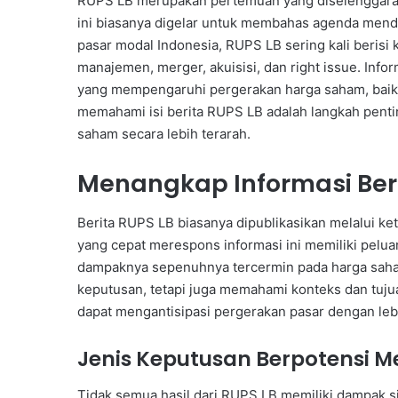
RUPS LB merupakan pertemuan yang diselenggaraka
ini biasanya digelar untuk membahas agenda mende
pasar modal Indonesia, RUPS LB sering kali berisi
manajemen, merger, akuisisi, dan right issue. Infor
yang mempengaruhi pergerakan harga saham, baik
memahami isi berita RUPS LB adalah langkah penti
saham secara lebih terarah.
Menangkap Informasi Beri
Berita RUPS LB biasanya dipublikasikan melalui ke
yang cepat merespons informasi ini memiliki pelu
dampaknya sepenuhnya tercermin pada harga saha
keputusan, tetapi juga memahami konteks dan tujuan
dapat mengantisipasi pergerakan pasar dengan lebi
Jenis Keputusan Berpotensi 
Tidak semua hasil dari RUPS LB memiliki dampak si