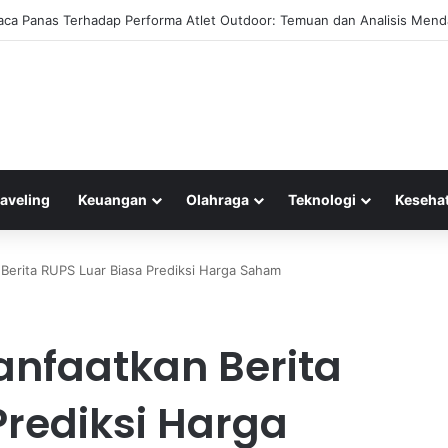
 Pribadi Masa Depan: Inovasi Bubble Pod dan Hoverbike yang Menarik
raveling
Keuangan
Olahraga
Teknologi
Keseha
 Berita RUPS Luar Biasa Prediksi Harga Saham
Manfaatkan Berita
Prediksi Harga