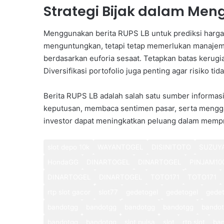
Strategi Bijak dalam Men
Menggunakan berita RUPS LB untuk prediksi harga
menguntungkan, tetapi tetap memerlukan manajeme
berdasarkan euforia sesaat. Tetapkan batas kerug
Diversifikasi portofolio juga penting agar risiko ti
Berita RUPS LB adalah salah satu sumber informas
keputusan, membaca sentimen pasar, serta mengga
investor dapat meningkatkan peluang dalam mempre
slot depo 10k
WAYANTOGEL
DISINITOTO
SUZUY
HondaGG
DINARTOGEL
DINARTOGEL
PINJAM10
DINARTOGEL
DINARTOGEL
TOTO171
TOTO171
rtp slot gacor
slot77
gedetogel
gedetogel
gedet
bandotgg
bandotgg
bandotgg
bandotgg
bando
bandotgg
bandotgg
slot pulsa
slot
rtp slot
ba