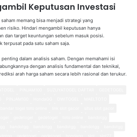
gambil Keputusan Investasi
 saham memang bisa menjadi strategi yang
n risiko. Hindari mengambil keputusan hanya
ian dan target keuntungan sebelum masuk posisi.
dak terpusat pada satu saham saja.
i penting dalam analisis saham. Dengan memahami isi
bungkannya dengan analisis fundamental dan teknikal,
diksi arah harga saham secara lebih rasional dan terukur.
ATOGEL
PINJAM100
SUZUYATOGEL DAFTAR
GEDETOGEL
0
PINJAM100
HondaGG
DWITOGEL
MAELTOTO
bandar togel toto online
link slot gacor
situs slot gacor
ogel
gedetogel
gedetogel
toto online
bandotgg
tgg
bandotgg
bandotgg
bandotgg
bandotgg
bandotgg
ndotgg
gedetogel
gedetogel
hondagg
slot
slot77