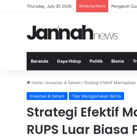
Thursday, July 30 2026
Breaking News
Transportasi
Beranda
Gaya Hidup
Politik
Bisnis
T
Home
/
Investasi & Saham
/
Strategi Efektif Manfaatkan
Investasi & Saham
Tips Menggunakan Berita
Strategi Efektif 
RUPS Luar Biasa 