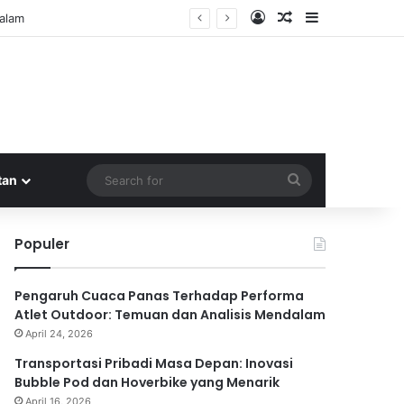
Log In
Random Article
Sidebar
Search
tan
for
Populer
Pengaruh Cuaca Panas Terhadap Performa
Atlet Outdoor: Temuan dan Analisis Mendalam
April 24, 2026
Transportasi Pribadi Masa Depan: Inovasi
Bubble Pod dan Hoverbike yang Menarik
April 16, 2026