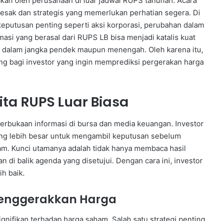
n oleh perusahaan di luar jadwal RUPS tahunan. Acara
sak dan strategis yang memerlukan perhatian segera. Di
 keputusan penting seperti aksi korporasi, perubahan dalam
masi yang berasal dari RUPS LB bisa menjadi katalis kuat
 dalam jangka pendek maupun menengah. Oleh karena itu,
ng bagi investor yang ingin memprediksi pergerakan harga
ta RUPS Luar Biasa
terbukaan informasi di bursa dan media keuangan. Investor
ang lebih besar untuk mengambil keputusan sebelum
m. Kunci utamanya adalah tidak hanya membaca hasil
 di balik agenda yang disetujui. Dengan cara ini, investor
h baik.
Menggerakkan Harga
gnifikan terhadap harga saham. Salah satu strategi penting