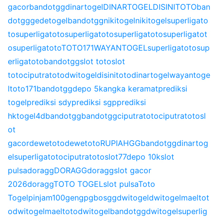
gacor
bandotgg
dinartogel
DINARTOGEL
DISINITOTO
ban
dotgg
gedetogel
bandotgg
nikitogel
nikitogel
superligato
to
superligatoto
superligatoto
superligatoto
superligatot
o
superligatoto
TOTO171
WAYANTOGEL
superligatoto
sup
erligatoto
bandotgg
slot toto
slot
toto
ciputratoto
dwitogel
disinitoto
dinartogel
wayantoge
l
toto171
bandotgg
depo 5k
angka keramat
prediksi
togel
prediksi sdy
prediksi sgp
prediksi
hk
togel4d
bandotgg
bandotgg
ciputratoto
ciputratoto
sl
ot
gacor
dewetoto
dewetoto
RUPIAHGG
bandotgg
dinartog
el
superligatoto
ciputratoto
slot77
depo 10k
slot
pulsa
doragg
DORAGG
doragg
slot gacor
2026
doragg
TOTO TOGEL
slot pulsa
Toto
Togel
pinjam100
gengpg
bosgg
dwitogel
dwitogel
maeltot
o
dwitogel
maeltoto
dwitogel
bandotgg
dwitogel
superlig