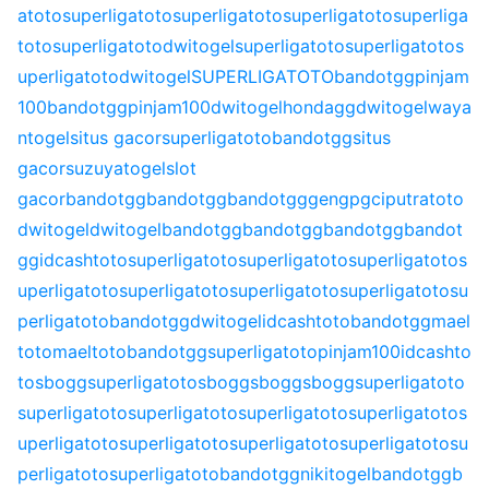
atoto
superligatoto
superligatoto
superligatoto
superliga
toto
superligatoto
dwitogel
superligatoto
superligatoto
s
uperligatoto
dwitogel
SUPERLIGATOTO
bandotgg
pinjam
100
bandotgg
pinjam100
dwitogel
hondagg
dwitogel
waya
ntogel
situs gacor
superligatoto
bandotgg
situs
gacor
suzuyatogel
slot
gacor
bandotgg
bandotgg
bandotgg
gengpg
ciputratoto
dwitogel
dwitogel
bandotgg
bandotgg
bandotgg
bandot
gg
idcashtoto
superligatoto
superligatoto
superligatoto
s
uperligatoto
superligatoto
superligatoto
superligatoto
su
perligatoto
bandotgg
dwitogel
idcashtoto
bandotgg
mael
toto
maeltoto
bandotgg
superligatoto
pinjam100
idcashto
to
sbogg
superligatoto
sbogg
sbogg
sbogg
superligatoto
superligatoto
superligatoto
superligatoto
superligatoto
s
uperligatoto
superligatoto
superligatoto
superligatoto
su
perligatoto
superligatoto
bandotgg
nikitogel
bandotgg
b