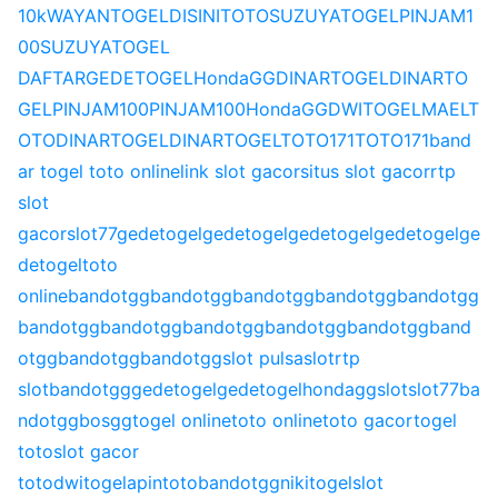
10k
WAYANTOGEL
DISINITOTO
SUZUYATOGEL
PINJAM1
00
SUZUYATOGEL
DAFTAR
GEDETOGEL
HondaGG
DINARTOGEL
DINARTO
GEL
PINJAM100
PINJAM100
HondaGG
DWITOGEL
MAELT
OTO
DINARTOGEL
DINARTOGEL
TOTO171
TOTO171
band
ar togel toto online
link slot gacor
situs slot gacor
rtp
slot
gacor
slot77
gedetogel
gedetogel
gedetogel
gedetogel
ge
detogel
toto
online
bandotgg
bandotgg
bandotgg
bandotgg
bandotgg
bandotgg
bandotgg
bandotgg
bandotgg
bandotgg
band
otgg
bandotgg
bandotgg
slot pulsa
slot
rtp
slot
bandotgg
gedetogel
gedetogel
hondagg
slot
slot77
ba
ndotgg
bosgg
togel online
toto online
toto gacor
togel
toto
slot gacor
toto
dwitogel
apintoto
bandotgg
nikitogel
slot